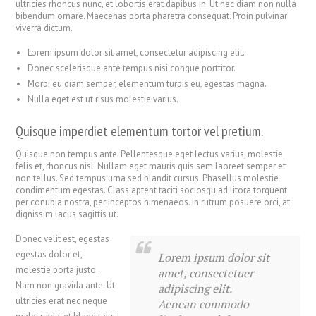
ultricies rhoncus nunc, et lobortis erat dapibus in. Ut nec diam non nulla
bibendum ornare. Maecenas porta pharetra consequat. Proin pulvinar
viverra dictum.
Lorem ipsum dolor sit amet, consectetur adipiscing elit.
Donec scelerisque ante tempus nisi congue porttitor.
Morbi eu diam semper, elementum turpis eu, egestas magna.
Nulla eget est ut risus molestie varius.
Quisque imperdiet elementum tortor vel pretium.
Quisque non tempus ante. Pellentesque eget lectus varius, molestie
felis et, rhoncus nisl. Nullam eget mauris quis sem laoreet semper et
non tellus. Sed tempus urna sed blandit cursus. Phasellus molestie
condimentum egestas. Class aptent taciti sociosqu ad litora torquent
per conubia nostra, per inceptos himenaeos. In rutrum posuere orci, at
dignissim lacus sagittis ut.
Donec velit est, egestas
egestas dolor et,
Lorem ipsum dolor sit
molestie porta justo.
amet, consectetuer
Nam non gravida ante. Ut
adipiscing elit.
ultricies erat nec neque
Aenean commodo