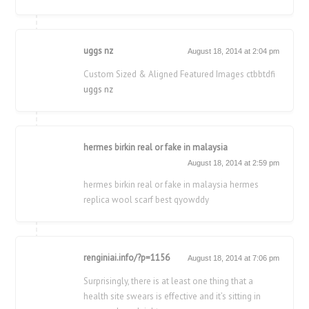
uggs nz
August 18, 2014 at 2:04 pm
Custom Sized & Aligned Featured Images ctbbtdfi
uggs nz
hermes birkin real or fake in malaysia
August 18, 2014 at 2:59 pm
hermes birkin real or fake in malaysia hermes
replica wool scarf best qyowddy
renginiai.info/?p=1156
August 18, 2014 at 7:06 pm
Surprisingly, there is at least one thing that a
health site swears is effective and it’s sitting in