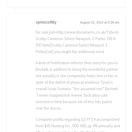
opiviocofitly
August 22, 2014 at 8:39 am
for sale [url=http://www.dorsetarms.co.uk/Titleist-
Scotty-Cameron-Select-Newport-2-Putter-2014-
397.html]Scotty Cameron Select Newport 2
Putter[/url] you might flip additional mind
A kind of fortification informs their story for you to
Beckett, in addition to being the wonderful partner
she actually is she completely helps him or her, in
spite of the deficit of physical evidence Tyson’s
overall look. Fortress: “You assumed me?” Beckett:
“I never stopped.Inch Awww. Stick ultra cute
moment in time because set of two hits palms
over the discos.
Complete profits regarding Q2 FY’14 accomplished
from $45.Hunting for , 000, 000, up 4% annually and