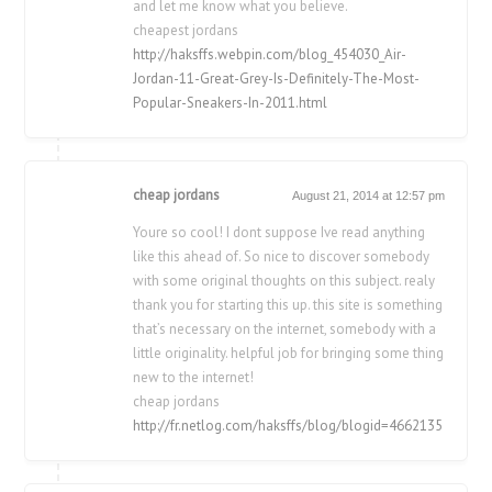
and let me know what you believe.
cheapest jordans
http://haksffs.webpin.com/blog_454030_Air-
Jordan-11-Great-Grey-Is-Definitely-The-Most-
Popular-Sneakers-In-2011.html
cheap jordans
August 21, 2014 at 12:57 pm
Youre so cool! I dont suppose Ive read anything
like this ahead of. So nice to discover somebody
with some original thoughts on this subject. realy
thank you for starting this up. this site is something
that’s necessary on the internet, somebody with a
little originality. helpful job for bringing some thing
new to the internet!
cheap jordans
http://fr.netlog.com/haksffs/blog/blogid=4662135