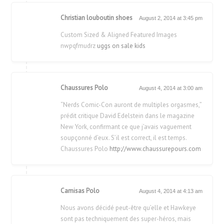
Christian louboutin shoes
August 2, 2014 at 3:45 pm
Custom Sized & Aligned Featured Images
nwpqfmudrz
uggs on sale kids
Chaussures Polo
August 4, 2014 at 3:00 am
“Nerds Comic-Con auront de multiples orgasmes,”
prédit critique David Edelstein dans le magazine
New York, confirmant ce que j’avais vaguement
soupçonné d’eux. S’il est correct, il est temps.
Chaussures Polo
http://www.chaussurepours.com
Camisas Polo
August 4, 2014 at 4:13 am
Nous avons décidé peut-être qu’elle et Hawkeye
sont pas techniquement des super-héros, mais