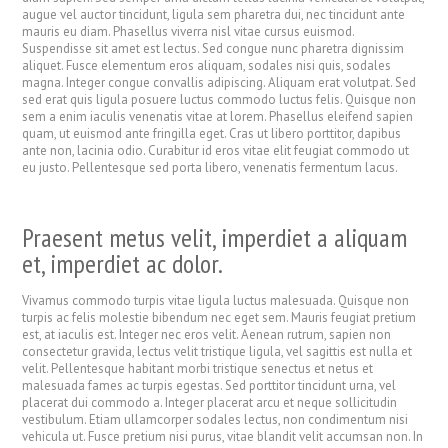
augue vel auctor tincidunt, ligula sem pharetra dui, nec tincidunt ante
mauris eu diam. Phasellus viverra nisl vitae cursus euismod.
Suspendisse sit amet est lectus. Sed congue nunc pharetra dignissim
aliquet. Fusce elementum eros aliquam, sodales nisi quis, sodales
magna. Integer congue convallis adipiscing. Aliquam erat volutpat. Sed
sed erat quis ligula posuere luctus commodo luctus felis. Quisque non
sem a enim iaculis venenatis vitae at lorem. Phasellus eleifend sapien
quam, ut euismod ante fringilla eget. Cras ut libero porttitor, dapibus
ante non, lacinia odio. Curabitur id eros vitae elit feugiat commodo ut
eu justo. Pellentesque sed porta libero, venenatis fermentum lacus.
Praesent metus velit, imperdiet a aliquam
et, imperdiet ac dolor.
Vivamus commodo turpis vitae ligula luctus malesuada. Quisque non
turpis ac felis molestie bibendum nec eget sem. Mauris feugiat pretium
est, at iaculis est. Integer nec eros velit. Aenean rutrum, sapien non
consectetur gravida, lectus velit tristique ligula, vel sagittis est nulla et
velit. Pellentesque habitant morbi tristique senectus et netus et
malesuada fames ac turpis egestas. Sed porttitor tincidunt urna, vel
placerat dui commodo a. Integer placerat arcu et neque sollicitudin
vestibulum. Etiam ullamcorper sodales lectus, non condimentum nisi
vehicula ut. Fusce pretium nisi purus, vitae blandit velit accumsan non. In