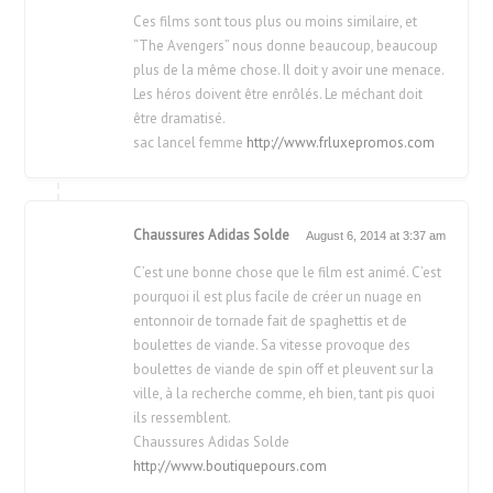
Ces films sont tous plus ou moins similaire, et
“The Avengers” nous donne beaucoup, beaucoup
plus de la même chose. Il doit y avoir une menace.
Les héros doivent être enrôlés. Le méchant doit
être dramatisé.
sac lancel femme
http://www.frluxepromos.com
Chaussures Adidas Solde
August 6, 2014 at 3:37 am
C’est une bonne chose que le film est animé. C’est
pourquoi il est plus facile de créer un nuage en
entonnoir de tornade fait de spaghettis et de
boulettes de viande. Sa vitesse provoque des
boulettes de viande de spin off et pleuvent sur ​​la
ville, à la recherche comme, eh bien, tant pis quoi
ils ressemblent.
Chaussures Adidas Solde
http://www.boutiquepours.com