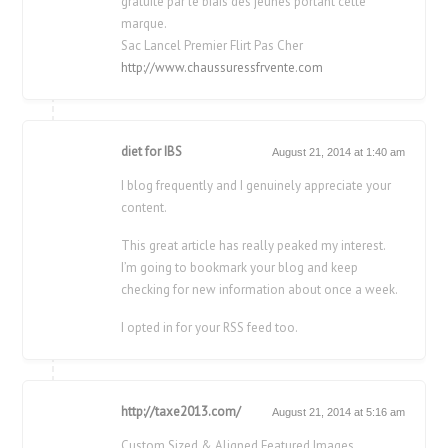
gratuite par le biais des jeunes portant cette
marque.
Sac Lancel Premier Flirt Pas Cher
http://www.chaussuressfrvente.com
diet for IBS
August 21, 2014 at 1:40 am
I blog frequently and I genuinely appreciate your
content.
This great article has really peaked my interest.
I’m going to bookmark your blog and keep
checking for new information about once a week.
I opted in for your RSS feed too.
http://taxe2013.com/
August 21, 2014 at 5:16 am
Custom Sized & Aligned Featured Images