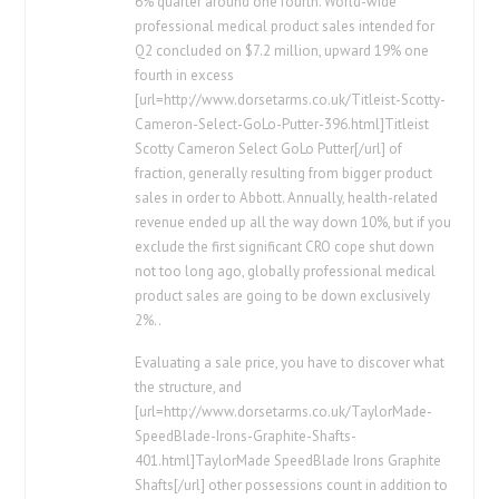
6% quarter around one fourth. World-wide
professional medical product sales intended for
Q2 concluded on $7.2 million, upward 19% one
fourth in excess
[url=http://www.dorsetarms.co.uk/Titleist-Scotty-
Cameron-Select-GoLo-Putter-396.html]Titleist
Scotty Cameron Select GoLo Putter[/url] of
fraction, generally resulting from bigger product
sales in order to Abbott. Annually, health-related
revenue ended up all the way down 10%, but if you
exclude the first significant CRO cope shut down
not too long ago, globally professional medical
product sales are going to be down exclusively
2%..
Evaluating a sale price, you have to discover what
the structure, and
[url=http://www.dorsetarms.co.uk/TaylorMade-
SpeedBlade-Irons-Graphite-Shafts-
401.html]TaylorMade SpeedBlade Irons Graphite
Shafts[/url] other possessions count in addition to