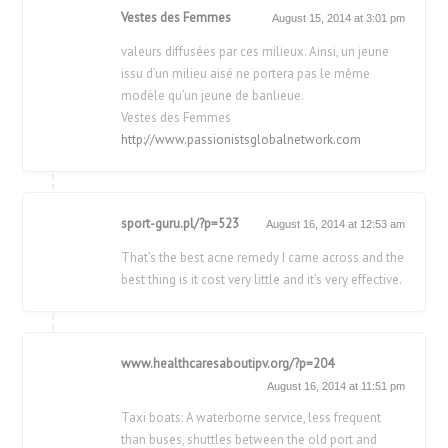
Vestes des Femmes
August 15, 2014 at 3:01 pm
valeurs diffusées par ces milieux. Ainsi, un jeune
issu d’un milieu aisé ne portera pas le même
modèle qu’un jeune de banlieue.
Vestes des Femmes
http://www.passionistsglobalnetwork.com
sport-guru.pl/?p=523
August 16, 2014 at 12:53 am
That’s the best acne remedy I came across and the
best thing is it cost very little and it’s very effective.
www.healthcaresaboutipv.org/?p=204
August 16, 2014 at 11:51 pm
Taxi boats: A waterborne service, less frequent
than buses, shuttles between the old port and