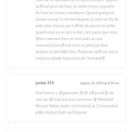
sp茅cial pour les faire se sentir moins coupable
de faire les choses merdiques. Quand quelqu’un
d’autre mange le dernier beignet, ils sont un fils de
pute sans classes qui m茅rite de pourrir en enfer,
quand vous ou un ami le fait, c’est parce que vous
茅tiez vraiment faim et vous avez eu une
mauvaise journ茅e et vous ne peut pas faire
beignes la derni猫re fois. Plaidoirie sp茅cial est la
laitue en salade hypocrisie de l’humanit茅.
jordan 354
August 15, 2014 at 6:34 am
Une femme a 茅galement 茅t茅 d茅pouill茅 de
son sac 脿 main par trois hommes 脿 Westfield
Mission Valley centre commercial le 13 novembre
pr猫s de Bed, Bath and Beyond.