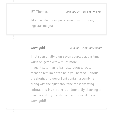
RT-Themes
January 28, 2014 at 6:44 pm
Morbi eu diam semper, elementum turpis eu,
egestas magna.
wow gold
August 1, 2014 at 6:49 am
That i personally own Seven couples at this time
wrkin on gettin A few much more
magenta,ultrmarine,barrier,turquoise,not to
mention fern im not to help you heated ll about
the shorties however I dnt contain a combine
along with their just about the most amazing
colorations. My partner is undoubtedly planning to
ruin me and my friends, I expect more of these
wow gold!