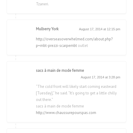
Tzaneri.
Mulberry York
August 17, 2014 at 12:15 pm
http://overseasoverwhelmed.com/about.php?
p=mbt-prezzi-scarpembt
outlet
sacs à main de mode femme
August 17, 2014 at 3:28 pm
“The cold front will likely start coming eastward
[Tuesday],” he said. “It’s going to get a little chilly
out there.”
sacs à main de mode femme
http://www.chaussurepourspas.com