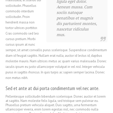
malesuada, et blandit dui
ligula eget dolor.
sollicitudin. Phasellus
Aenean massa. Cum
commodo interdum
sociis natoque
sollicitudin. Proin
penatibus et magnis
hendrerit massa non
dis parturient montes,
tortor ultrices porttitor.
nascetur ridiculus
Cras commodo sed leo
mus.
cursus pretium. Morbi
cursus ipsum at nunc
semper, sit amet convallis purus scelerisque. Suspendisse condimentum
diam id feugiat sagittis. Nullam erat nulla, auctor id lectus id, dapibus
molestie mauris. Nam ultrices metus ac quam varius malesuada. Donec
iaculis ipsum eu justo ullamcorper volutpat in vel nisl. Integer vehicula
purus in sagittis rhoncus. In quis turpis ac sapien semper lacinia. Donec
non metus nibh.
Sed et ante at dui porta condimentum vel nec ante.
Pellentesque sollicitudin bibendum scelerisque. Donec auctor et lorem
at sagittis. Nam molestie felis ligula, sed tristique sem pulvinar eu.
Phasellus pretium vehicula aliquet. Duis sagittis, urna fermentum
ullamcorper viverra, enim lorem egestas nisl, nec commodo nulla