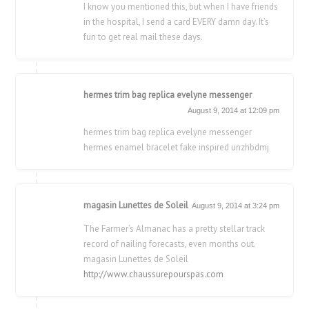
I know you mentioned this, but when I have friends
in the hospital, I send a card EVERY damn day. It’s
fun to get real mail these days.
hermes trim bag replica evelyne messenger
August 9, 2014 at 12:09 pm
hermes trim bag replica evelyne messenger
hermes enamel bracelet fake inspired unzhbdmj
magasin Lunettes de Soleil
August 9, 2014 at 3:24 pm
The Farmer’s Almanac has a pretty stellar track
record of nailing forecasts, even months out.
magasin Lunettes de Soleil
http://www.chaussurepourspas.com