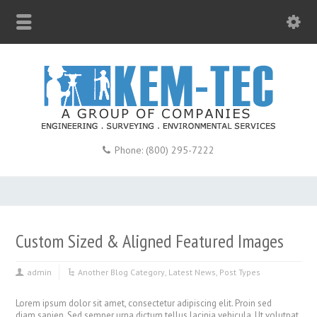
Phone: (800) 295-7222
Custom Sized & Aligned Featured Images
admin
Another Blog Category
,
Latest News
,
Post Types
Lorem ipsum dolor sit amet, consectetur adipiscing elit. Proin sed
diam sapien. Sed semper urna dictum tellus lacinia vehicula. Ut volutpat,