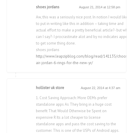
shoes jordans
August 21, 2014 at 12:58 pm
Aw, this was a seriously nice post. In notion I would like
to put in writing like this in addition – taking time and
actual effort to make a pretty beneficial article?- but what
can I say?- I procrastinate alot and by no indicates appear
to get some thing done.
shoes jordans
http://www.leapzipblog.com/blog/read/141135/choose-
air-jordan-6-rings-for-the-new-yr/
hollister uk store
August 22, 2014 at 4:37 am
1. Cost Saving Approach: More OEMs prefer
standalone apps As They bring in a huge cost
benefit That Would Otherwise be Spent on
expensive R Its a lot cheaper to license
standalone apps and pass the cost saving to the
customer. This is one of the USPs of Android apps.