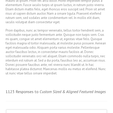
mauris ut ipsum. Proin vel arcu dolor. Morbi imperdiet tempor purus a
elementum. Fusce iaculis turpis ut ipsum luctus, in rutrum justo viverra.
Etiam dictum mattis felis, eget rhoncus eros suscipit sed. Proin sit amet
risus ut sapien dictum auctor. Nam a ornare ligula. Praesent eleifend
rutrum sem, sed sodales ante condimentum vel. In mollis elit diam,
iaculis volutpat diam consectetur eget.
Proin dapibus, nunc ac tempor venenatis, tellus tortor hendrerit sem, a
sollicitudin neque justo fermentum ante. Quisque non turpis sem. Cras
mi quam, congue sit amet elementum ut, egestas vitae felis. Quisque
facilisis magna id tortor malesuada, at molestie purus posuere. Aenean
eget malesuada odio. Aliquam porta varius molestie. Pellentesque
auctor faucibus lectus, in consectetur mauris facilisis at. Donec
sollicitudin venenatis orci vel aliquet. Etiam commodo nulla turpis, nec
interdum est rutrum at. Sed a dui porta, faucibus leo ac, accumsan risus.
Donec posuere faucibus ante, vel viverra nunc blandit ut. In hac
habitasse platea dictumst. Maecenas mollis eu metus et eleifend. Nunc
ut nunc vitae tellus ornare imperdiet.
1123 Responses to
Custom Sized & Aligned Featured Images