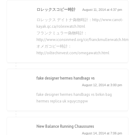
ロレックスコピー時計
August 11, 2014 at 4:37 pm
ロレックス デイトナ偽物時計：http://www.canot-
kayak.qc.ca/rolexwatch.html
フランクミュラー偽物時計：
http://www.iconsinmed.org/cir/franckmullerwatch.html
オメガコピー時計：
http://oiltechinvest.com/omegawatch.html
fake designer hermes handbags vs
August 12, 2014 at 3:00 pm
fake designer hermes handbags vs birkin bag
hermes replica uk xquyczsppw
New Balance Running Chaussures
August 14, 2014 at 7:06 pm