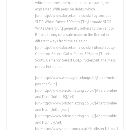
which becomes them, the exact consumer, he
explained. With pension debts, which
[url=http://www.dorsetarms.co.uk/Taylormade-
SLDR-White-Driver-399.html]Taylormade SLDR
White Driver[/url] generally adhere to the vendor.
Belo is taking on a sale made in the Record in
different ways from the sales on
[url=http://www.dorsetarms.co.uk/Titleist-Scotty-
Cameron-Select-GoLo-Putter-396.html]Titleist
Scotty Cameron Select GoLo Putter[/url] the Mass
media Enterprise.
[url=http://www.web-agencebingo.fr/]louis vuitton
pas cher[/url]
[url=http://www.brixtonletting.co.uk/]Abercrombie
and Fitch Outlet UK[/url]
[url=http://www.brixtonletting.co.uk/]Abercrombie
and Fitch Outlet[/url]
[url=http://www.brixtonletting.co.uk/]Abercrombie
and Fitch uk[/url]
[url=http://www.scopitone.co.uk/]Hollister UK[/url]