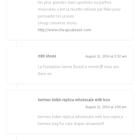
les plus grandes stars sportives ou parfois
musicales, c’est la recette utilisée par Nike pour
persuader les jeunes
cheap converse shoes
http://www.cheapsaleaol.com
mbt shoes
August 11, 2014 at 3:32 am
La Fondation James Beard a nomm茅 trois ans
dans un
hermes birkin replica wholesale with box
August 11, 2014 at 3:50 pm
hermes birkin replica wholesale with box replica
hermes bag for sale diaper alvaemezf