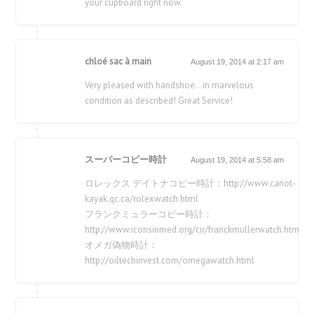
your cupboard right now.
chloé sac à main
August 19, 2014 at 2:17 am
Very pleased with handshoe…in marvelous
condition as described! Great Service!
スーパーコピー時計
August 19, 2014 at 5:58 am
ロレックス デイトナコピー時計：http://www.canot-
kayak.qc.ca/rolexwatch.html
フランクミュラーコピー時計：
http://www.iconsinmed.org/cir/franckmullerwatch.html
オメガ偽物時計：
http://oiltechinvest.com/omegawatch.html