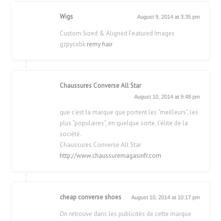
Wigs
August 9, 2014 at 3:35 pm
Custom Sized & Aligned Featured Images
gzpycxbk
remy hair
Chaussures Converse All Star
August 10, 2014 at 9:48 pm
que c’est la marque que portent les “meilleurs”, les
plus “populaires”, en quelque sorte, l’élite de la
société.
Chaussures Converse All Star
http://www.chaussuremagasinfr.com
cheap converse shoes
August 10, 2014 at 10:17 pm
On retrouve dans les publicités de cette marque